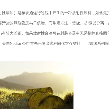
射性废油）是核设施运行过程中产生的一种放射性废料，如含氚真
露污染的风险隐患与日俱增。而常规方法（焚烧、超/微滤分离、
仍有较大差距。如果放射性废油可在封装容器中无需搅拌直接固
美国Nochar 公司首先开发出这种固化封存材料——N910系