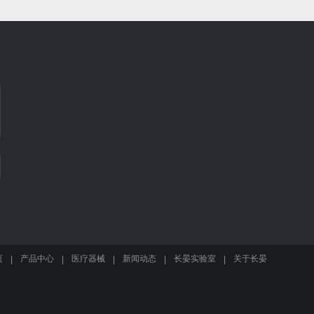
页
产品中心
医疗器械
新闻动态
长晏实验室
关于长晏
|
|
|
|
|