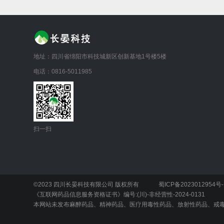
地址：四川省绵阳市科技城新区创新基地1号楼5楼
电话：0816-5011985
扫一扫
©2023 四川长晏科技有限公司 版权所有
蜀ICP备2023012954号-
《互联网药品信息服务资格证书》编号:(川)-非经营性-2024-0131
本网站未发布麻醉药品、精神药品、医疗用毒性药品、放射性药品、戒