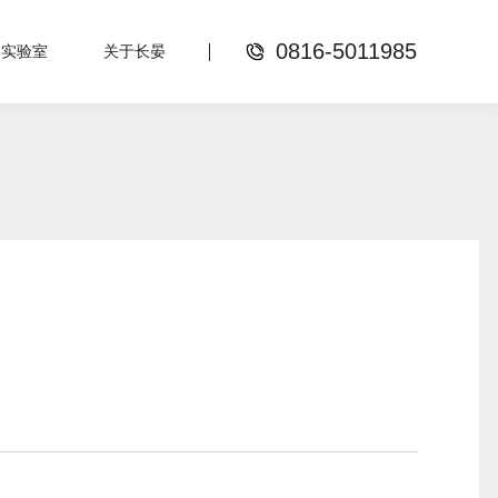
0816-5011985
晏实验室
关于长晏